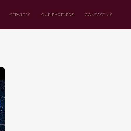
SERVICES
OUR PARTNERS
CONTACT US