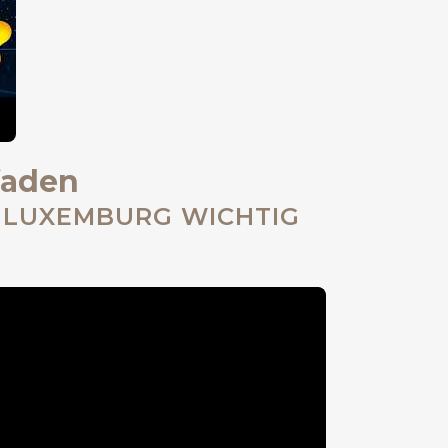
faden
 LUXEMBURG WICHTIG