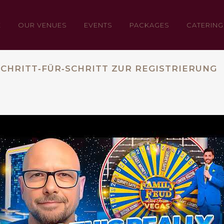
E
OUR VENUES
EVENTS
PACKAGES
CATERING
CHRITT‑FÜR‑SCHRITT ZUR REGISTRIERUNG