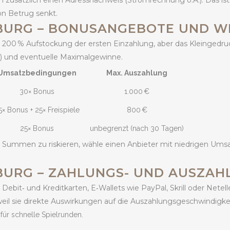
on Betrug senkt.
BURG – BONUSANGEBOTE UND 
200 % Aufstockung der ersten Einzahlung, aber das Kleingedruc
 und eventuelle Maximalgewinne.
Umsatzbedingungen
Max. Auszahlung
30× Bonus
1.000 €
5× Bonus + 25× Freispiele
800 €
25× Bonus
unbegrenzt (nach 30 Tagen)
ße Summen zu riskieren, wähle einen Anbieter mit niedrigen Ums
BURG – ZAHLUNGS- UND AUSZA
ebit‑ und Kreditkarten, E‑Wallets wie PayPal, Skrill oder Nete
 weil sie direkte Auswirkungen auf die Auszahlungsgeschwindigkei
 für schnelle Spielrunden.