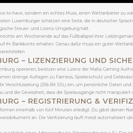
Nice‑to‑have, sondern ein echtes Muss, einen Wettanbieter zu wä
meisten Luxemburger schätzen eine Seite, die in deutscher Sprache
rgische Steuer‑ und Lizenz‑Umgebung hält.
möchte am Wochenende auf das Fußballspiel ihrer Lieblingsmann
 ihr Bankkonto erhalten. Genau dafür muss ein guter Wettanbiet
reitstellen.
URG – LIZENZIERUNG UND SICHE
xemburg operieren, besitzen eine Lizenz der Malta Gaming Aut
hmen strenge Auflagen zu Fairness, Spielerschutz und Geldwäsch
te Verschlüsselung (256‑Bit SSL) ein, um persönliche Daten und
au und die Gewissheit, dass die Spielausgänge nicht manipuliert
RG – REGISTRIERUNG & VERIFI
formen innerhalb von fünf Minuten erledigt. Du gibst deinen Na
eisdokument an. Die Verifizierung läuft meist automatisiert übe
 zusätzlich einen Adressnachweis (Stromrechnung o.Ä.). Das ist ü