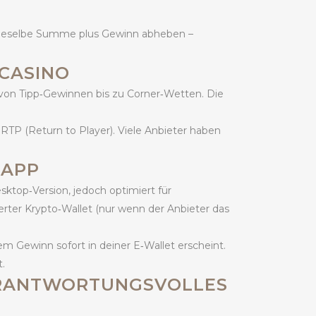
er dieselbe Summe plus Gewinn abheben –
CASINO
: von Tipp‑Gewinnen bis zu Corner‑Wetten. Die
RTP (Return to Player). Viele Anbieter haben
 APP
sktop‑Version, jedoch optimiert für
rter Krypto‑Wallet (nur wenn der Anbieter das
em Gewinn sofort in deiner E‑Wallet erscheint.
t.
ERANTWORTUNGSVOLLES