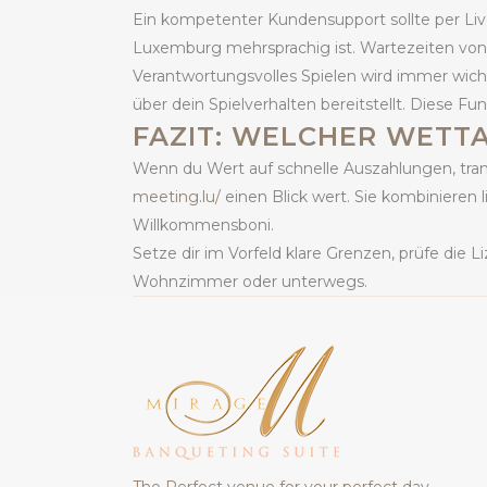
Ein kompetenter Kundensupport sollte per Live‑
Luxemburg mehrsprachig ist. Wartezeiten von 
Verantwortungsvolles Spielen wird immer wichti
über dein Spielverhalten bereitstellt. Diese Fu
FAZIT: WELCHER WETTA
Wenn du Wert auf schnelle Auszahlungen, tran
meeting.lu/
einen Blick wert. Sie kombinieren 
Willkommensboni.
Setze dir im Vorfeld klare Grenzen, prüfe die
Wohnzimmer oder unterwegs.
The Perfect venue for your perfect day