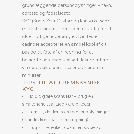
grundlæggende personoplysninger – navn,
adresse og fødselsdato.
KYC (Know Your Customer) kan virke som
en ekstra hindring, men den er vigtig for at
sikre hurtige udbetalinger. De fleste
casinoer accepterer en simpel kopi af dit
pas og et foto af en regning for at
bekræfte adressen. Upload dokumenterne
via deres sikre portal, så er du klar på få
minutter.
TIPS TIL AT FREMSKYNDE
KYC
Hold digitale scans klar – brug en
smartphone til at tage klare billeder.
Fjern alt, der kan sløre personoplysninger
(fx andre konti på samme regning).
Brug kun et enkelt dokumentstype, som