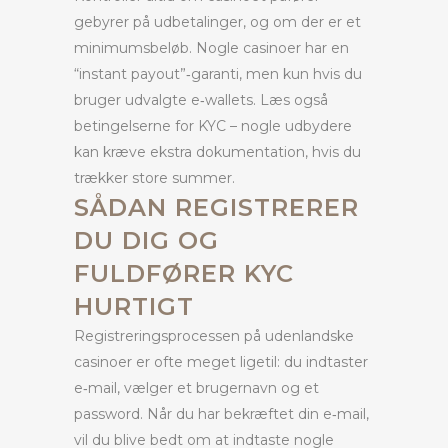
gebyrer på udbetalinger, og om der er et
minimumsbeløb. Nogle casinoer har en
“instant payout”‑garanti, men kun hvis du
bruger udvalgte e‑wallets. Læs også
betingelserne for KYC – nogle udbydere
kan kræve ekstra dokumentation, hvis du
trækker store summer.
SÅDAN REGISTRERER
DU DIG OG
FULDFØRER KYC
HURTIGT
Registreringsprocessen på udenlandske
casinoer er ofte meget ligetil: du indtaster
e‑mail, vælger et brugernavn og et
password. Når du har bekræftet din e‑mail,
vil du blive bedt om at indtaste nogle