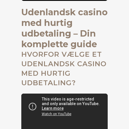
Udenlandsk casino
med hurtig
udbetaling – Din
komplette guide
HVORFOR VÆLGE ET
UDENLANDSK CASINO
MED HURTIG
UDBETALING?