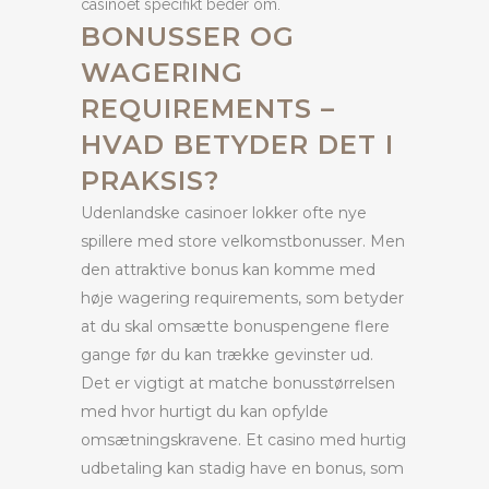
casinoet specifikt beder om.
BONUSSER OG
WAGERING
REQUIREMENTS –
HVAD BETYDER DET I
PRAKSIS?
Udenlandske casinoer lokker ofte nye
spillere med store velkomstbonusser. Men
den attraktive bonus kan komme med
høje wagering requirements, som betyder
at du skal omsætte bonuspengene flere
gange før du kan trække gevinster ud.
Det er vigtigt at matche bonusstørrelsen
med hvor hurtigt du kan opfylde
omsætningskravene. Et casino med hurtig
udbetaling kan stadig have en bonus, som