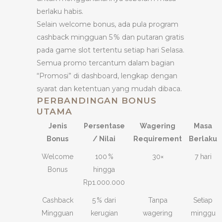
berlaku habis.
Selain welcome bonus, ada pula program
cashback mingguan 5 % dan putaran gratis
pada game slot tertentu setiap hari Selasa.
Semua promo tercantum dalam bagian
“Promosi” di dashboard, lengkap dengan
syarat dan ketentuan yang mudah dibaca.
PERBANDINGAN BONUS
UTAMA
Jenis
Persentase
Wagering
Masa
Bonus
/ Nilai
Requirement
Berlaku
Welcome
100 %
30×
7 hari
Bonus
hingga
Rp1.000.000
Cashback
5 % dari
Tanpa
Setiap
Mingguan
kerugian
wagering
minggu