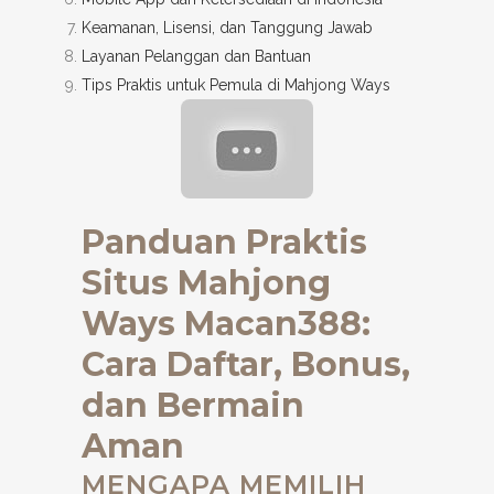
Keamanan, Lisensi, dan Tanggung Jawab
Layanan Pelanggan dan Bantuan
Tips Praktis untuk Pemula di Mahjong Ways
Panduan Praktis
Situs Mahjong
Ways Macan388:
Cara Daftar, Bonus,
dan Bermain
Aman
MENGAPA MEMILIH