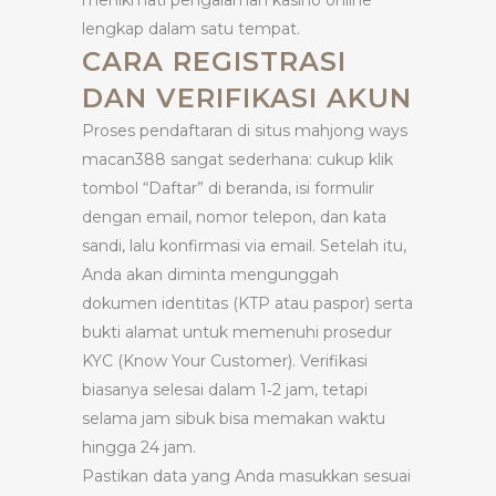
lengkap dalam satu tempat.
CARA REGISTRASI
DAN VERIFIKASI AKUN
Proses pendaftaran di situs mahjong ways
macan388 sangat sederhana: cukup klik
tombol “Daftar” di beranda, isi formulir
dengan email, nomor telepon, dan kata
sandi, lalu konfirmasi via email. Setelah itu,
Anda akan diminta mengunggah
dokumen identitas (KTP atau paspor) serta
bukti alamat untuk memenuhi prosedur
KYC (Know Your Customer). Verifikasi
biasanya selesai dalam 1‑2 jam, tetapi
selama jam sibuk bisa memakan waktu
hingga 24 jam.
Pastikan data yang Anda masukkan sesuai