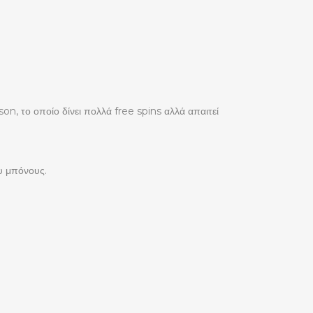
, το οποίο δίνει πολλά free spins αλλά απαιτεί
υ μπόνους.