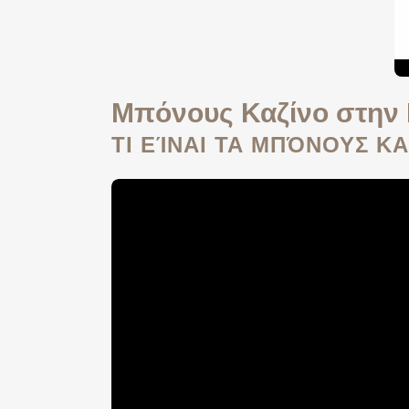
Μπόνους Καζίνο στην 
ΤΙ ΕΊΝΑΙ ΤΑ ΜΠΌΝΟΥΣ ΚΑ