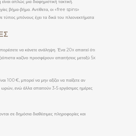
 είναι απλώς μια διαφημιστική τακτική.
γίες βήμα‑βήμα. Αντίθετα, οι «free spins»
θε τύπος μπόνους έχει τα δικά του πλεονεκτήματα
ΕΣ
πορέσετε να κάνετε ανάληψη. Ένα 20x απαιτεί ότι
αξιόπιστα καζίνο προσφέρουν απαιτήσεις μεταξύ 5x
ι 100 €, μπορεί να μην αξίζει να παίξετε αν
4 ωρών, ενώ άλλα απαιτούν 3‑5 εργάσιμες ημέρες
ται σε δημόσια διαθέσιμες πληροφορίες και