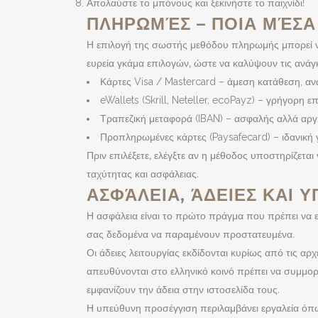
Απολαύστε το μπόνους και ξεκινήστε το παιχνίδι!
ΠΛΗΡΩΜΈΣ – ΠΟΙΑ ΜΈΣΑ
Η επιλογή της σωστής μεθόδου πληρωμής μπορεί να
ευρεία γκάμα επιλογών, ώστε να καλύψουν τις ανάγ
Κάρτες Visa / Mastercard – άμεση κατάθεση, αν
eWallets (Skrill, Neteller, ecoPayz) – γρήγορη ε
Τραπεζική μεταφορά (IBAN) – ασφαλής αλλά αργή
Προπληρωμένες κάρτες (Paysafecard) – ιδανική 
Πριν επιλέξετε, ελέγξτε αν η μέθοδος υποστηρίζετ
ταχύτητας και ασφάλειας.
ΑΣΦΆΛΕΙΑ, ΆΔΕΙΕΣ ΚΑΙ 
Η ασφάλεια είναι το πρώτο πράγμα που πρέπει να ε
σας δεδομένα να παραμένουν προστατευμένα.
Οι άδειες λειτουργίας εκδίδονται κυρίως από τις α
απευθύνονται στο ελληνικό κοινό πρέπει να συμμορφ
εμφανίζουν την άδεια στην ιστοσελίδα τους.
Η υπεύθυνη προσέγγιση περιλαμβάνει εργαλεία όπως 