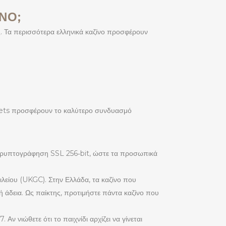
ΝΟ;
. Τα περισσότερα ελληνικά καζίνο προσφέρουν
allets προσφέρουν το καλύτερο συνδυασμό
ει κρυπτογράφηση SSL 256‑bit, ώστε τα προσωπικά
σιλείου (UKGC). Στην Ελλάδα, τα καζίνο που
ή άδεια. Ως παίκτης, προτιμήστε πάντα καζίνο που
 νιώθετε ότι το παιχνίδι αρχίζει να γίνεται