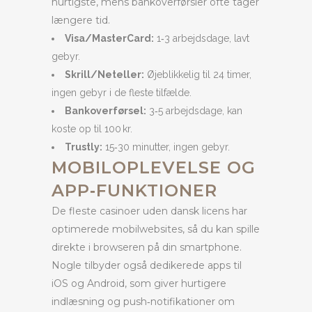
hurtigste, mens bankoverførsler ofte tager
længere tid.
Visa/MasterCard:
1‑3 arbejdsdage, lavt
gebyr.
Skrill/Neteller:
Øjeblikkelig til 24 timer,
ingen gebyr i de fleste tilfælde.
Bankoverførsel:
3‑5 arbejdsdage, kan
koste op til 100 kr.
Trustly:
15‑30 minutter, ingen gebyr.
MOBILOPLEVELSE OG
APP‑FUNKTIONER
De fleste casinoer uden dansk licens har
optimerede mobilwebsites, så du kan spille
direkte i browseren på din smartphone.
Nogle tilbyder også dedikerede apps til
iOS og Android, som giver hurtigere
indlæsning og push‑notifikationer om