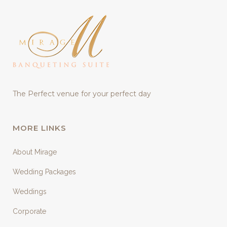
The Perfect venue for your perfect day
MORE LINKS
About Mirage
Wedding Packages
Weddings
Corporate