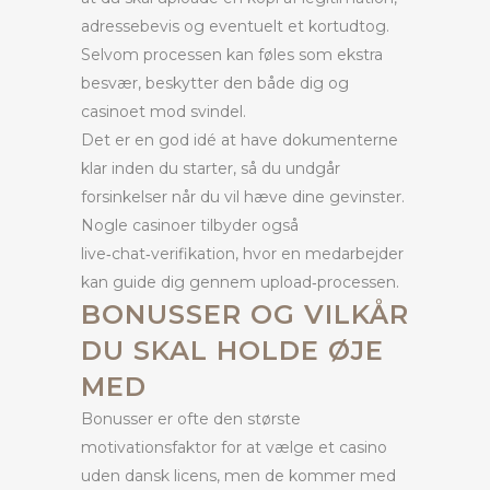
adressebevis og eventuelt et kortudtog.
Selvom processen kan føles som ekstra
besvær, beskytter den både dig og
casinoet mod svindel.
Det er en god idé at have dokumenterne
klar inden du starter, så du undgår
forsinkelser når du vil hæve dine gevinster.
Nogle casinoer tilbyder også
live‑chat‑verifikation, hvor en medarbejder
kan guide dig gennem upload‑processen.
BONUSSER OG VILKÅR
DU SKAL HOLDE ØJE
MED
Bonusser er ofte den største
motivationsfaktor for at vælge et casino
uden dansk licens, men de kommer med