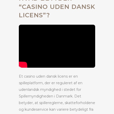
“CASINO UDEN DANSK
LICENS”?
Et casino uden dansk licens er en
spilleplatform, der er reguleret af en
udenlandsk myndighed i stedet for
Spillemyndigheden i Danmark. Det
betyder, at spillereglerne, skatteforholdene
og kundeservice kan variere betydeligt fra