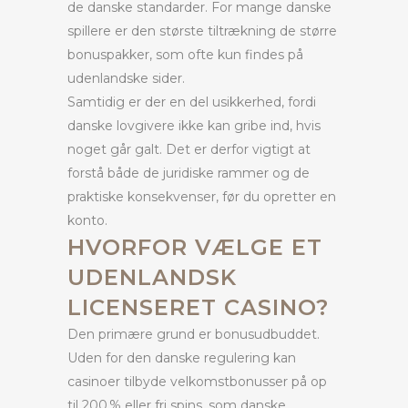
de danske standarder. For mange danske
spillere er den største tiltrækning de større
bonuspakker, som ofte kun findes på
udenlandske sider.
Samtidig er der en del usikkerhed, fordi
danske lovgivere ikke kan gribe ind, hvis
noget går galt. Det er derfor vigtigt at
forstå både de juridiske rammer og de
praktiske konsekvenser, før du opretter en
konto.
HVORFOR VÆLGE ET
UDENLANDSK
LICENSERET CASINO?
Den primære grund er bonusudbuddet.
Uden for den danske regulering kan
casinoer tilbyde velkomstbonusser på op
til 200 % eller fri spins, som danske