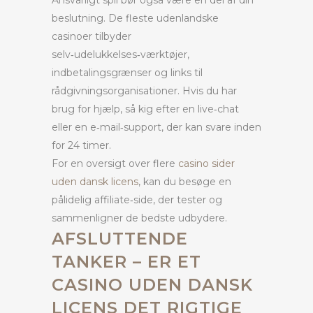
beslutning. De fleste udenlandske
casinoer tilbyder
selv‑udelukkelses‑værktøjer,
indbetalingsgrænser og links til
rådgivningsorganisationer. Hvis du har
brug for hjælp, så kig efter en live‑chat
eller en e‑mail‑support, der kan svare inden
for 24 timer.
For en oversigt over flere
casino sider
uden dansk licens
, kan du besøge en
pålidelig affiliate‑side, der tester og
sammenligner de bedste udbydere.
AFSLUTTENDE
TANKER – ER ET
CASINO UDEN DANSK
LICENS DET RIGTIGE