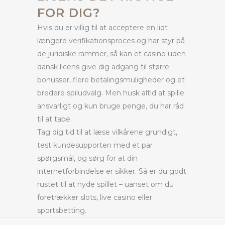
FOR DIG?
Hvis du er villig til at acceptere en lidt
længere verifikationsproces og har styr på
de juridiske rammer, så kan et casino uden
dansk licens give dig adgang til større
bonusser, flere betalingsmuligheder og et
bredere spiludvalg. Men husk altid at spille
ansvarligt og kun bruge penge, du har råd
til at tabe.
Tag dig tid til at læse vilkårene grundigt,
test kundesupporten med et par
spørgsmål, og sørg for at din
internetforbindelse er sikker. Så er du godt
rustet til at nyde spillet – uanset om du
foretrækker slots, live casino eller
sportsbetting.