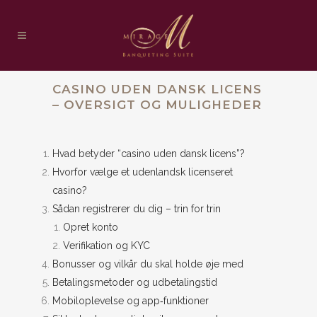
CASINO UDEN DANSK LICENS
– OVERSIGT OG MULIGHEDER
Hvad betyder “casino uden dansk licens”?
Hvorfor vælge et udenlandsk licenseret
casino?
Sådan registrerer du dig – trin for trin
Opret konto
Verifikation og KYC
Bonusser og vilkår du skal holde øje med
Betalingsmetoder og udbetalingstid
Mobiloplevelse og app‑funktioner