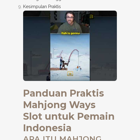
Kesimpulan Praktis
Panduan Praktis
Mahjong Ways
Slot untuk Pemain
Indonesia
APA ITU MAHJONG