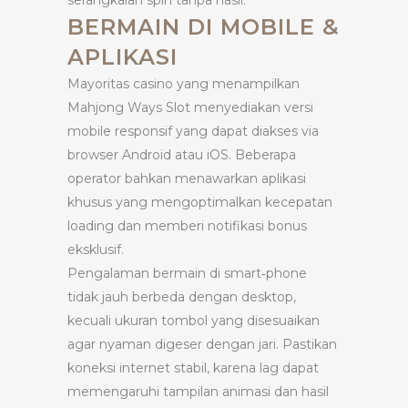
BERMAIN DI MOBILE &
APLIKASI
Mayoritas casino yang menampilkan
Mahjong Ways Slot menyediakan versi
mobile responsif yang dapat diakses via
browser Android atau iOS. Beberapa
operator bahkan menawarkan aplikasi
khusus yang mengoptimalkan kecepatan
loading dan memberi notifikasi bonus
eksklusif.
Pengalaman bermain di smart‑phone
tidak jauh berbeda dengan desktop,
kecuali ukuran tombol yang disesuaikan
agar nyaman digeser dengan jari. Pastikan
koneksi internet stabil, karena lag dapat
memengaruhi tampilan animasi dan hasil