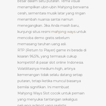
besar dalam satu putaran. Tema visual
menampilkan ubin-ubin Mahjong berwarna
cerah, sementara musik latar yang ringan
menambah nuansa santai namun
menegangkan. Jika Anda masih baru,
kunjungi situs resmi
mahjong ways
untuk
mencoba demo gratis sebelum
memasang taruhan uang asli.
RTP (Return to Player) game ini berada di
kisaran 96,5%, yang termasuk cukup
kompetitif di pasar slot online Indonesia.
Volatilitasnya medium‑high, artinya
kemenangan tidak selalu datang setiap
putaran, tetapi ketika muncul biasanya
bernilai signifikan. Ini membuat
Mahjong Ways Slot cocok untuk pemain
yang menyukai tantangan sekaligus
peluang jackpot yang realistis.