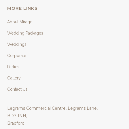
MORE LINKS
About Mirage
Wedding Packages
Weddings
Corporate
Parties
Gallery
Contact Us
Legrams Commercial Centre, Legrams Lane,
BD7 1NH,
Bradford