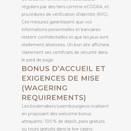
réguliers par des tiers comme eCOGRA, et
procédures de vérification d’identité (KYC).
Ces mesures garantissent que vos
informations personnelles et bancaires
restent confidentielles et que les jeux sont
réellement aléatoires. Un bon site affichera
clairement ses certificats de sécurité dans
le pied de page.
BONUS D’ACCUEIL ET
EXIGENCES DE MISE
(WAGERING
REQUIREMENTS)
Les bookmakers luxembourgeois rivalisent
en proposant des welcome bonus
attrayants : 100 % de dépôt, paris gratuits
ou tours gratuits dans le live casino.