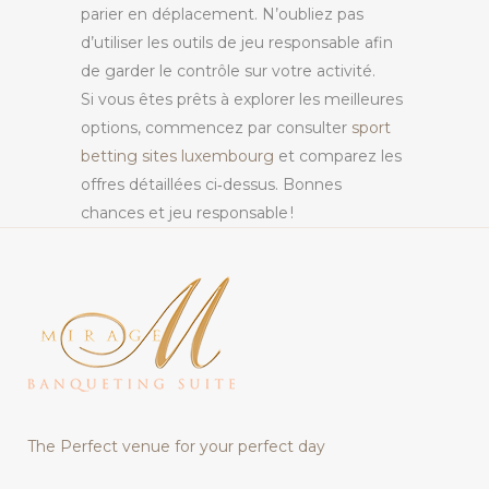
parier en déplacement. N’oubliez pas
d’utiliser les outils de jeu responsable afin
de garder le contrôle sur votre activité.
Si vous êtes prêts à explorer les meilleures
options, commencez par consulter
sport
betting sites luxembourg
et comparez les
offres détaillées ci‑dessus. Bonnes
chances et jeu responsable !
The Perfect venue for your perfect day