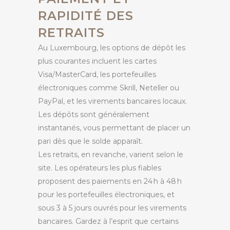
RAPIDITÉ DES
RETRAITS
Au Luxembourg, les options de dépôt les
plus courantes incluent les cartes
Visa/MasterCard, les portefeuilles
électroniques comme Skrill, Neteller ou
PayPal, et les virements bancaires locaux.
Les dépôts sont généralement
instantanés, vous permettant de placer un
pari dès que le solde apparaît.
Les retraits, en revanche, varient selon le
site. Les opérateurs les plus fiables
proposent des paiements en 24 h à 48 h
pour les portefeuilles électroniques, et
sous 3 à 5 jours ouvrés pour les virements
bancaires. Gardez à l’esprit que certains