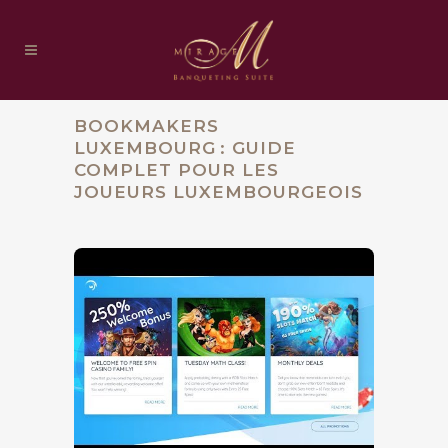
BOOKMAKERS
LUXEMBOURG : GUIDE
COMPLET POUR LES
JOUEURS LUXEMBOURGEOIS